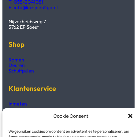
T. 035-2041051
E. info@kozijnen2go.nl
Nijverheidsweg 7
3762 EP Soest
Shop
Ramen
Deuren
Schuifpuien
Klantenservice
Inmeten
Glas & Ventilatieroosters
Productinformatie
Cookie Consent
Technisch fiches & handleidingen
We gebruiken cookies om content en advertenties te personaliseren, om
functies voor social media te bieden en om ons websiteverkeer te