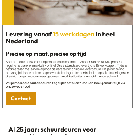
Levering vanaf
15 werkdagen
in heel
Nederland
Precies op maat, precies op tijd
Snel de juiste schuurdeur op maat bestellen; met of zonder raam? Bij Kozijnen2Go
regel je het snel en makkelijk online! Onze standaard levertijd is 15 werkdagen. Tijdens
het bestellen zie je in de agenda de eerste beschikbare leverdatum. Na je bestelling
ontvang je binnen enkele dagen werktekeningen ter controle. Let op: alle tekeningen en
draairichtingen worden weergegeven vanuit het buitenaanzicht van de schuur!
Wil je meerdere buitendeuren tegelijk bestellen? Dat kan heel gemakkelijk via
onze webshop!
Contact
Al 25 jaar: schuurdeuren voor