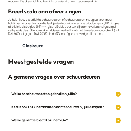
modern. De draairichting kan linksdraaiend of rechtsdraaiend zijn.
Breed scala aan afwerkingen
Je hebt keuze uit dichte schuurdeuren of schuurdeuren met glas voor meer
lichtinval. Voor extra isolatie laat je de deur uitvoeren met dubbel glas (HR++-glas)
of triple isolatieglas (HR+++-glas). Beide soorten zijn ook leverbaar al gelaagd
veiligheidsglas. Standaard schilderen we het hout met twee lagen grondverf (wit –
RAL 9001 of grijs – RAL 7016). In de 3D-configurator vind je alle opties.
Glaskeuze
Meestgestelde vragen
Algemene vragen over schuurdeuren
Welke hardhoutsoorten gebruiken jullie?
Kan ik ook FSC-hardhouten achterdeuren bij jullie kopen?
aanvraag via offerte
Welke garantie biedt Kozijnen2Go?
garantiebepalingen
.