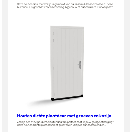
Deze houten deur met kozijn is gemaakt van duurzaam A-klasse hardhout. Deze
buitendeur is geschikt voor elke woning, bijgebouw of buitenruimte. Ontwerp deze
stapeldorpeldeur volledig op maat in onze 3D-tool. Kies je kleur, indeling, glas en de
draairichting.
Houten dichte plaatdeur met groeven en kozijn
Zoek je een stevige, dichte buitendeur die perfect past in jouw garage of berging?
Deze houten dichte plaatdeur met groeven en kozijn is buitendraaiend en
gemaakt van duurzaam A-kwaliteit hardhout. Stel hem eenvoudig op maat samen
in onze 3D-tool. Geschikt voor garages, bergingen of andere buitenruimtes.