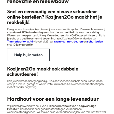
renovatie en nieuwbouw
Snel en eenvoudig een nieuwe schuurdeur
online bestellen? Kozijnen2Go maakt het je
makkelijk!
Een goede schuurdeur beschermt jouw waardevolle spullen.
Daarom leveren wij
standaard SKG-deurbeslag en scharnieren met Politie Keurmerk Veilig
Wonen en meerpuntssluiting. Onze deuren zijn KOMO-gecertificeerd. Zo is
je schuur goed beschermd tegen inbraak.
Kozijnen2Go – onderdeel van
Timmerfabriek WJM
– levert al 25 jaar
raamkozijnen
,
deuren
en
schuifpuien
met
10 jaar garantie
.
Hulp bij inmeten
Kozijnen2Go maakt ook dubbele
schuurdeuren!
Heb je een brede doorgang nodig? Kies dan voor een dubbele schuurdeur. Ideaal
voor je tuinhuis, garage of werkruimte. We maken ze in verschillende afmetingen,
met of zonder beglazing.
Hardhout voor een lange levensduur
Wij maken jouw nieuwe deur van
A-klasse hardhout van hoogwaardige
kwaliteit
. Hardhout is zeer goed bestand tegen verschillende
weersomstandigheden. Wij maken ze in verschillende stijlen: van robuust tot strak