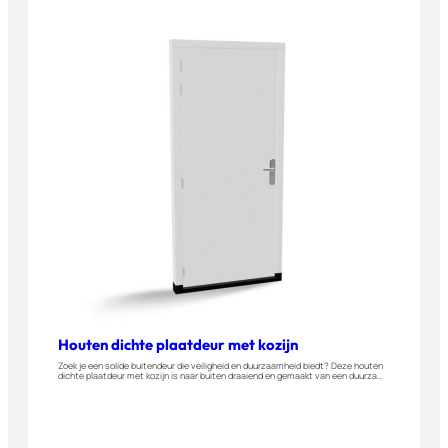
Houten dichte plaatdeur met kozijn
Zoek je een solide buitendeur die veiligheid en duurzaamheid biedt? Deze houten
dichte plaatdeur met kozijn is naar buiten draaiend en gemaakt van een duurzame
A-kwaliteit hardhout. Dit type deur is geschikt als achterdeur maar ook voor
garages, bergingen en andere buitenruimtes. Stel hem eenvoudig op maat samen
in onze 3D-tool.