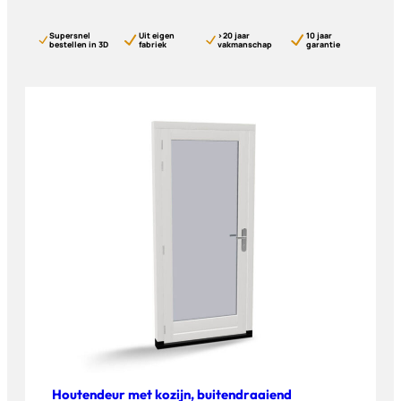
Supersnel
Uit eigen
>20 jaar
10 jaar
bestellen in 3D
fabriek
vakmanschap
garantie
Houtendeur met kozijn, buitendraaiend