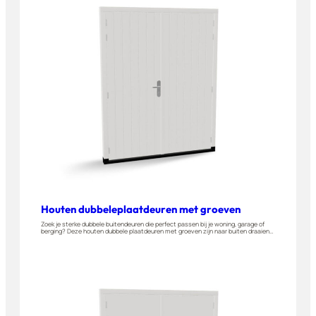
Houten dubbeleplaatdeuren met groeven
Zoek je sterke dubbele buitendeuren die perfect passen bij je woning, garage of
berging? Deze houten dubbele plaatdeuren met groeven zijn naar buiten draaiend
en gemaakt van duurzaam hardhout. Stel ze eenvoudig op maat samen in onze
3D-tool. Dit deurtype is ideaal voor woningen, garages, bergingen of andere
buitenruimtes.