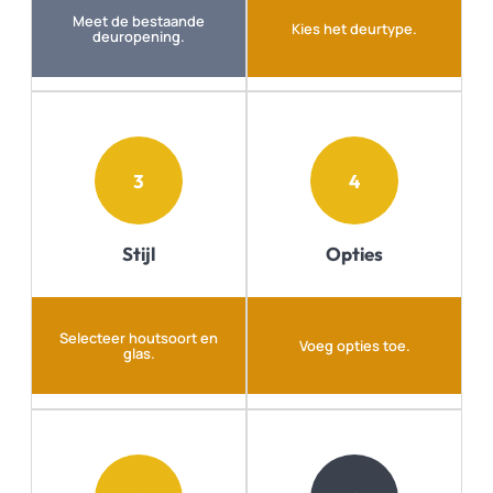
Meet de bestaande
Kies het deurtype.
deuropening.
3
4
Stijl
Opties
Selecteer houtsoort en
Voeg opties toe.
glas.