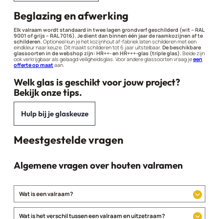
Beglazing en afwerking
Elk valraam wordt standaard in twee lagen grondverf geschilderd (wit – RAL
9001 of grijs – RAL 7016). Je dient dan binnen één jaar de raamkozijnen af te
schilderen.
Optioneel kun je het kozijnhout af-fabriek laten schilderen met een
eindkleur naar keuze. Dit maakt schilderen tot 6 jaar uitstelbaar.
De beschikbare
glassoorten in de webshop zijn: HR++- en HR+++-glas (triple glas).
Beide zijn
ook verkrijgbaar als gelaagd veiligheidsglas. Voor andere glassoorten vraag je
een
offerte op maat
aan.
Welk glas is geschikt voor jouw project?
Bekijk onze tips.
Hulp bij je glaskeuze
Meestgestelde vragen
Algemene vragen over houten valramen
Wat is een valraam?
Wat is het verschil tussen een valraam en uitzetraam?