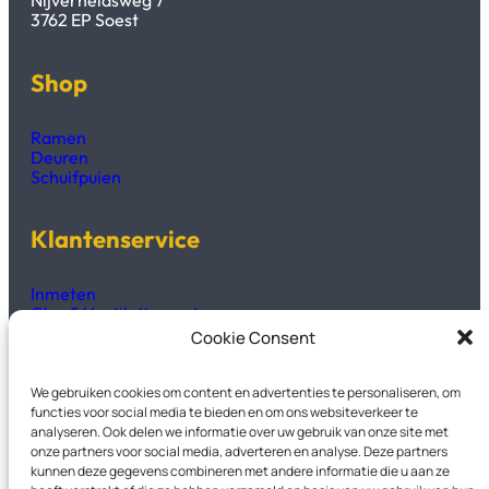
3762 EP Soest
Shop
Ramen
Deuren
Schuifpuien
Klantenservice
Inmeten
Glas & Ventilatieroosters
Productinformatie
Cookie Consent
Technisch fiches & handleidingen
We gebruiken cookies om content en advertenties te personaliseren, om
Kozijnen2GO
functies voor social media te bieden en om ons websiteverkeer te
analyseren. Ook delen we informatie over uw gebruik van onze site met
onze partners voor social media, adverteren en analyse. Deze partners
Over Ons
kunnen deze gegevens combineren met andere informatie die u aan ze