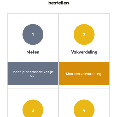
bestellen
1
2
Meten
Vakverdeling
Meet je bestaande kozijn
Kies een vakverdeling.
op.
3
4