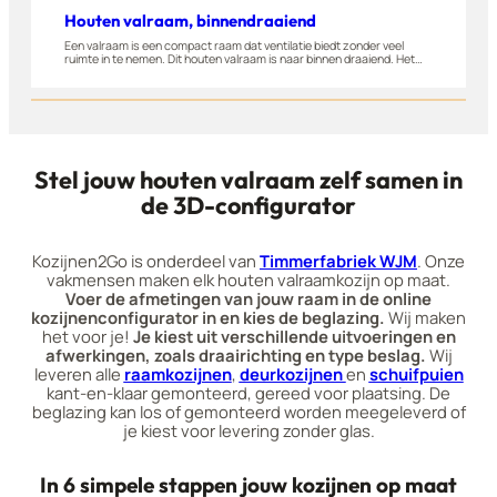
Houten valraam, binnendraaiend
Een valraam is een compact raam dat ventilatie biedt zonder veel
ruimte in te nemen. Dit houten valraam is naar binnen draaiend. Het
wordt gemaakt van A-kwaliteit hardhout en geschikt voor woningen,
appartementen en bijgebouwen. Stel dit raam eenvoudig zelf samen
in onze 3D-configurator.
Stel jouw houten valraam zelf samen in
de 3D-configurator
Kozijnen2Go is onderdeel van
Timmerfabriek WJM
. Onze
vakmensen maken elk houten valraamkozijn op maat.
Voer de afmetingen van jouw raam in de online
kozijnenconfigurator in en kies de beglazing.
Wij maken
het voor je!
Je kiest uit verschillende uitvoeringen en
afwerkingen, zoals draairichting en type beslag.
Wij
leveren alle
raamkozijnen
,
deurkozijnen
en
schuifpuien
kant-en-klaar gemonteerd, gereed voor plaatsing. De
beglazing kan los of gemonteerd worden meegeleverd of
je kiest voor levering zonder glas.
In 6 simpele stappen jouw kozijnen op maat