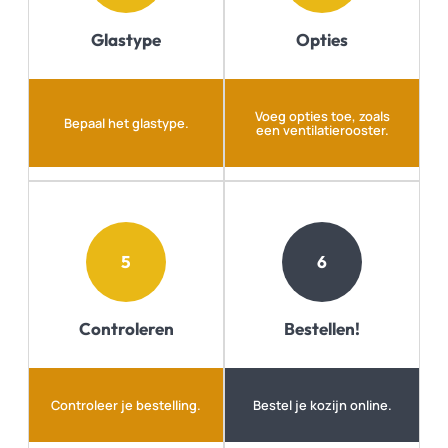
Glastype
Opties
Voeg opties toe, zoals
Bepaal het glastype.
een ventilatierooster.
5
6
Controleren
Bestellen!
Controleer je bestelling.
Bestel je kozijn online.