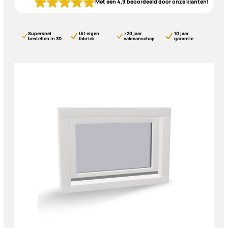
Met een 4,9 beoordeeld door onze klanten!
Supersnel
Uit eigen
>20 jaar
10 jaar
bestellen in 3D
fabriek
vakmanschap
garantie