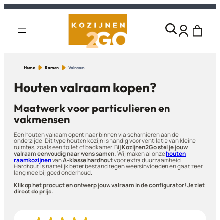
Home
Ramen
Valraam
Houten valraam kopen?
Maatwerk voor particulieren en
vakmensen
Een houten valraam opent naar binnen via scharnieren aan de
onderzijde. Dit type houten kozijn is handig voor ventilatie van kleine
ruimtes, zoals een toilet of badkamer. B
ij Kozijnen2Go stel je jouw
valraam eenvoudig naar wens samen.
Wij maken al onze
houten
raamkozijnen
van
A-klasse hardhout
voor extra duurzaamheid.
Hardhout is namelijk beter bestand tegen weersinvloeden en gaat zeer
lang mee bij goed onderhoud.
Klik op het product en ontwerp jouw valraam in de configurator! Je ziet
direct de prijs.