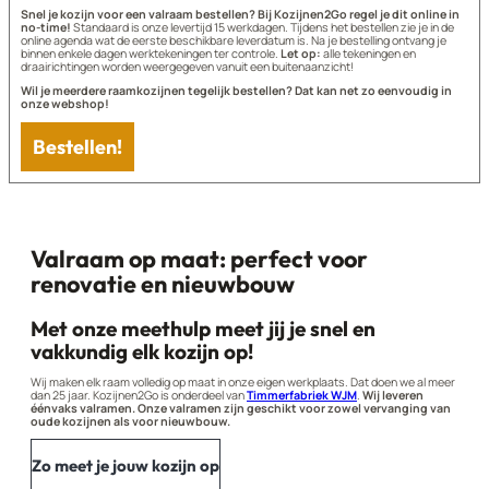
Snel je kozijn voor een valraam bestellen? Bij Kozijnen2Go regel je dit online in
no-time!
Standaard is onze levertijd 15 werkdagen. Tijdens het bestellen zie je in de
online agenda wat de eerste beschikbare leverdatum is. Na je bestelling ontvang je
binnen enkele dagen werktekeningen ter controle.
Let op:
alle tekeningen en
draairichtingen worden weergegeven vanuit een buitenaanzicht!
Wil je meerdere raamkozijnen tegelijk bestellen? Dat kan net zo eenvoudig in
onze webshop!
Bestellen!
Valraam op maat: perfect voor
renovatie en nieuwbouw
Met onze meethulp meet jij je snel en
vakkundig elk kozijn op!
Wij maken elk raam volledig op maat in onze eigen werkplaats. Dat doen we al meer
dan 25 jaar. Kozijnen2Go is onderdeel van
Timmerfabriek WJM
.
Wij leveren
éénvaks valramen. Onze valramen zijn geschikt voor zowel vervanging van
oude kozijnen als voor nieuwbouw.
Zo meet je jouw kozijn op