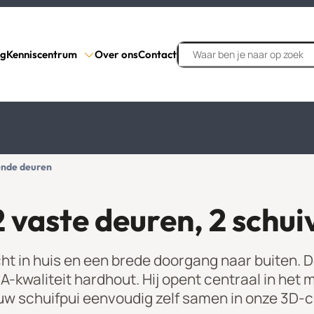
Search
og
Kenniscentrum
Over ons
Contact
vende deuren
2 vaste deuren, 2 schu
Productinformatie
s
ormatie
Inmeten
cht in huis en een brede doorgang naar buiten. D
atieroosters
Glas Ventilatieroosters
kwaliteit hardhout. Hij opent centraal in het 
Contact
w schuifpui eenvoudig zelf samen in onze 3D-c