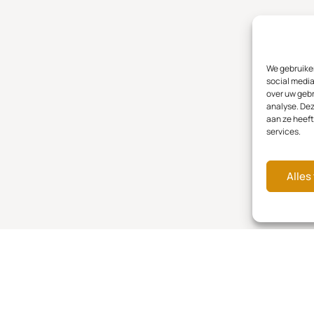
We gebruiken
social media
over uw gebr
analyse. De
aan ze heeft
services.
Alles