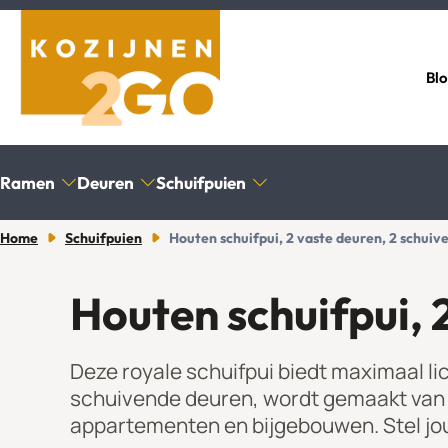
Bl
Ramen
Deuren
Schuifpuien
Home
Schuifpuien
Houten schuifpui, 2 vaste deuren, 2 schui
Houten schuifpui, 
Draaikiepraam
Openslaande deuren
2-delige schuifpui
Productinformatie
Inmeten
Draairaam
Buitendeuren met kozijn
4-delige schuifpui
Glas Ventilatierooster
Productinf
Deze royale schuifpui biedt maximaal li
Uitzetraam
Achterdeuren
Veelgestelde vragen
Glas Ventil
schuivende deuren, wordt gemaakt van A-
Valraam
Tuindeuren
Contact
Contact
appartementen en bijgebouwen. Stel jou
Vast raam
Schuurdeuren