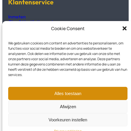
Klantenservice
Inmeten
Glas & Ventilatieroosters
Productinformatie
Cookie Consent
Technisch fiches & handleidingen
We gebruiken cookies om content en advertenties te personaliseren, om
Kozijnen2GO
functies voor social media te bieden en om ons websiteverkeer te
analyseren. Ook delen we informatie over uw gebruik van onze site met
onze partners voor social media, adverteren en analyse. Deze partners
Over Ons
kunnen deze gegevens combineren met andere informatie die u aan ze
Veelgestelde vragen
heeft verstrekt of die ze hebben verzameld op basis van uw gebruik van hun
Privacyverklaring
services.
Garantievoorwaarden
Contact
Alles toestaan
Instagram
LinkedIn
Facebook
Afwijzen
Voorkeuren instellen
© 2026 – Kozijnen2GO