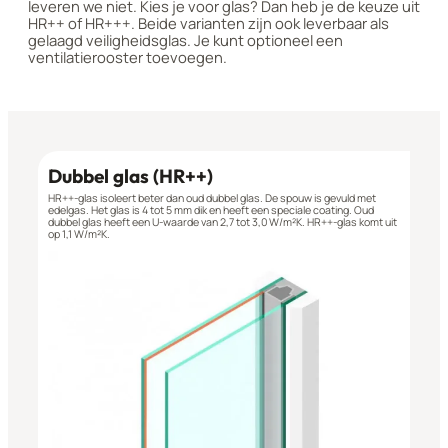
leveren we niet. Kies je voor glas? Dan heb je de keuze uit
HR++ of HR+++. Beide varianten zijn ook leverbaar als
gelaagd veiligheidsglas. Je kunt optioneel een
ventilatierooster toevoegen.
Dubbel glas (HR++)
HR++-glas isoleert beter dan oud dubbel glas. De spouw is gevuld met
edelgas. Het glas is 4 tot 5 mm dik en heeft een speciale coating. Oud
dubbel glas heeft een U‑waarde van 2,7 tot 3,0 W/m²K. HR++-glas komt uit
op 1,1 W/m²K.