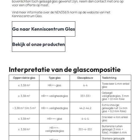
bovenlichten toch gelaagd glas gewenst zijn, neem dan contact met ons op
voor een offerte op maat.
Vind meer informatie over de NEN3569 norm op de website van het
Kenniscentrum Glas.
Ga naar Kenniscentrum Glas
Bekijk al onze producten
Interpretatie van de glascompositie
Oppervlakte glas
Type glas
Glasopbouw
Toelichting
Twee keer 4 mm enkel
≤ 3,38 m²
HR++-glas
4-4
glas
Gelaagd
≤ 3,38 m²
HR++-veiligheidsglas
33.1-33.1
veiligheidsglas, 3 mm
glas + 0,1 mm folie
Extra stevige
> 3,38 m² t/m 5 m²
HR++-veiligheidsglas
44.2-44.2
gelaagde ruit (4 mm
glas + 0,2 mm folie)
Drie keer 4 mm enkel
≤ 3,38 m²
HR+++-glas
4-4-4
glas
Buitenste ruiten
HR+++-
≤ 3,38 m²
33.1–4–33.1
gelaagd (3 mm +
veiligheidsglas
folie), midden 4 mm
Sterkere gelaagde
HR+++-