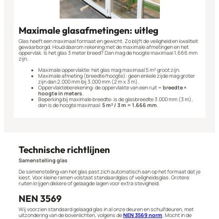
Maximale glasafmetingen: uitleg
Glas heeft een maximaal formaat en gewicht. Zo blijft de veiligheid en kwaliteit
gewaarborgd. Houd daarom rekening met de maximale afmetingen en het
oppervlak. Is het glas 3 meter breed? Dan mag de hoogte maximaal 1.666 mm
zijn.
Maximale oppervlakte: het glas mag maximaal 5 m² groot zijn.
Maximale afmeting (breedte/hoogte): geen enkele zijde mag groter
zijn dan 2.000 mm bij 3.000 mm (2 m x 3 m).
Oppervlakteberekening: de oppervlakte van een ruit =
breedte ×
hoogte in meters
.
Beperking bij maximale breedte: is de glasbreedte 3.000 mm (3 m),
dan is de hoogte maximaal:
5 m² / 3 m = 1.666 mm
.
Technische richtlijnen
Samenstelling glas
De samenstelling van het glas past zich automatisch aan op het formaat dat je
kiest. Voor kleine ramen volstaat standaardglas of veiligheidsglas. Grotere
ruiten krijgen dikkere of gelaagde lagen voor extra stevigheid.
NEN 3569
Wij voorzien standaard gelaagd glas in al onze deuren en schuifdeuren, met
uitzondering van de bovenlichten, volgens de
NEN 3569 norm
. Mocht in de