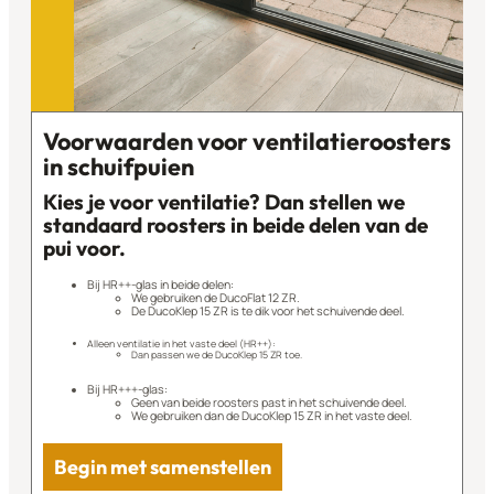
Voorwaarden voor ventilatieroosters
in schuifpuien
Kies je voor ventilatie? Dan stellen we
standaard roosters in beide delen van de
pui voor.
Bij HR++-glas in beide delen:
We gebruiken de DucoFlat 12 ZR.
De DucoKlep 15 ZR is te dik voor het schuivende deel.
Alleen ventilatie in het vaste deel (HR++):
Dan passen we de DucoKlep 15 ZR toe.
Bij HR+++-glas:
Geen van beide roosters past in het schuivende deel.
We gebruiken dan de DucoKlep 15 ZR in het vaste deel.
Begin met samenstellen