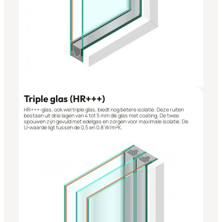
Triple glas (HR+++)
HR+++-glas, ook wel triple glas, biedt nog betere isolatie. Deze ruiten
bestaan uit drie lagen van 4 tot 5 mm dik glas met coating. De twee
spouwen zijn gevuld met edelgas en zorgen voor maximale isolatie. De
U‑waarde ligt tussen de 0,5 en 0,8 W/m²K.