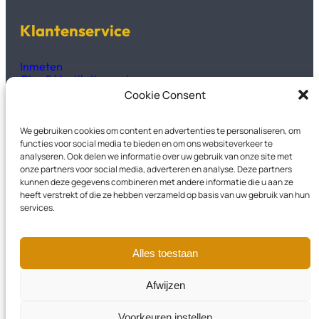
Klantenservice
Inmeten
Glas & Ventilatieroosters
Productinformatie
Cookie Consent
Technisch fiches & handleidingen
We gebruiken cookies om content en advertenties te personaliseren, om
Kozijnen2GO
functies voor social media te bieden en om ons websiteverkeer te
analyseren. Ook delen we informatie over uw gebruik van onze site met
onze partners voor social media, adverteren en analyse. Deze partners
Over Ons
kunnen deze gegevens combineren met andere informatie die u aan ze
Veelgestelde vragen
heeft verstrekt of die ze hebben verzameld op basis van uw gebruik van hun
Privacyverklaring
services.
Garantievoorwaarden
Contact
Alles toestaan
Instagram
LinkedIn
Facebook
Afwijzen
Voorkeuren instellen