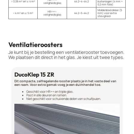
> 3,38 m² en ≤ 4 m²
44.2–4–44.2
buitenlagen (4 mm +
veiligheidsglas
0,2 mm folie)
Middenblad dikker (5
HR+++-
> 4 m² en ≤ 5 m²
44.2–5–44.2
mm) voor extra
veiligheidsglas
stevigheid
Ventilatieroosters
Je kunt bij je bestelling een ventilatierooster toevoegen.
We plaatsen dit direct in het glas. Je kiest uit twee types.
DucoKlep 15 ZR
Dit compacte, zelfregelende rooster plaats je in het vaste deel van
een raam. Voor extra gemak voeg je een duimhendel toe.
Geschikt voor HR++ en triple glas.
Past in alle deuren en ramen.
Niet geschikt voor schuivende delen van schuifpuien.