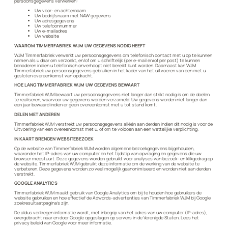
persoonsgegevens verwerken:
Uw voor- en achternaam
Uw bedrijfsnaam met NAW gegevens
Uw adresgegevens
Uw telefoonnummer
Uw e-mailadres
Uw website
WAAROM TIMMERFABRIEK WJM UW GEGEVENS NODIG HEEFT
WJM Timmerfabriek verwerkt uw persoonsgegevens om telefonisch contact met u op te kunnen
nemen als u daar om verzoekt, en/of om u schriftelijk (per e-mail en/of per post) te kunnen
benaderen indien u telefonisch onverhoopt niet bereikt kunt worden. Daarnaast kan WJM
Timmerfabriek uw persoonsgegevens gebruiken in het kader van het uitvoeren van een met u
gesloten overeenkomst van opdracht.
HOE LANG TIMMERFABRIEK WJM UW GEGEVENS BEWAART
Timmerfabriek WJM bewaart uw persoonsgegevens niet langer dan strikt nodig is om de doelen
te realiseren, waarvoor uw gegevens worden verzameld. Uw gegevens worden niet langer dan
een jaar bewaard indien er geen overeenkomst met u tot stand komt.
DELEN MET ANDEREN
Timmerfabriek WJM verstrekt uw persoonsgegevens alléén aan derden indien dit nodig is voor de
Uitvoering van een overeenkomst met u, of om te voldoen aan een wettelijke verplichting.
IN KAART BRENGEN WEBSITEBEZOEK
Op de website van Timmerfabriek WJM worden algemene bezoekgegevens bijgehouden,
waaronder het IP-adres van uw computer en het tijdstip van opvraging en gegevens die uw
browser meestuurt. Deze gegevens worden gebruikt voor analyses van bezoek- en klikgedrag op
de website. Timmerfabriek WJM gebruikt deze informatie om de werking van de website te
verbeteren. Deze gegevens worden zo veel mogelijk geanonimiseerd en worden niet aan derden
verstrekt.
GOOGLE ANALYTICS
Timmerfabriek WJM maakt gebruik van Google Analytics om bij te houden hoe gebruikers de
website gebruiken en hoe effectief de Adwords-advertenties van Timmerfabriek WJM bij Google
zoekresultaatpagina’s zijn.
De aldus verkregen informatie wordt, met inbegrip van het adres van uw computer (IP-adres),
overgebracht naar en door Google opgeslagen op servers in de Verenigde Staten. Lees het
privacy beleid van Google voor meer informatie.