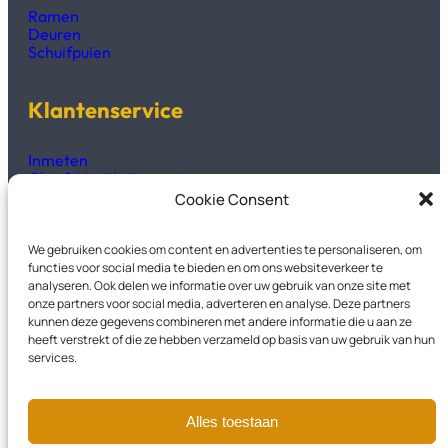
Ramen
Deuren
Schuifpuien
Klantenservice
Inmeten
Glas & Ventilatieroosters
Productinformatie
Cookie Consent
Technisch fiches & handleidingen
We gebruiken cookies om content en advertenties te personaliseren, om
Kozijnen2GO
functies voor social media te bieden en om ons websiteverkeer te
analyseren. Ook delen we informatie over uw gebruik van onze site met
onze partners voor social media, adverteren en analyse. Deze partners
Over Ons
kunnen deze gegevens combineren met andere informatie die u aan ze
Veelgestelde vragen
heeft verstrekt of die ze hebben verzameld op basis van uw gebruik van hun
Privacyverklaring
services.
Garantievoorwaarden
Contact
Alles toestaan