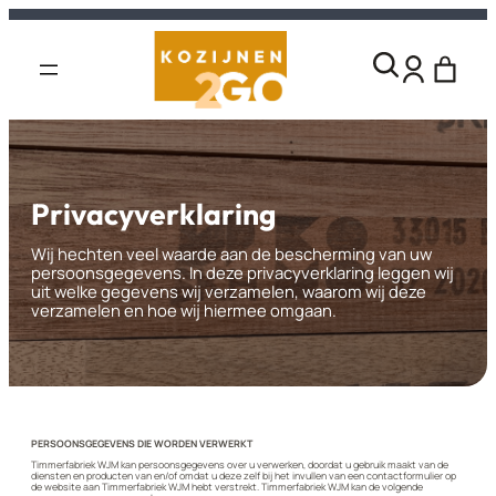
Privacyverklaring
Wij hechten veel waarde aan de bescherming van uw
persoonsgegevens. In deze privacyverklaring leggen wij
uit welke gegevens wij verzamelen, waarom wij deze
verzamelen en hoe wij hiermee omgaan.
PERSOONSGEGEVENS DIE WORDEN VERWERKT
Timmerfabriek WJM kan persoonsgegevens over u verwerken, doordat u gebruik maakt van de
diensten en producten van en/of omdat u deze zelf bij het invullen van een contactformulier op
de website aan Timmerfabriek WJM hebt verstrekt. Timmerfabriek WJM kan de volgende