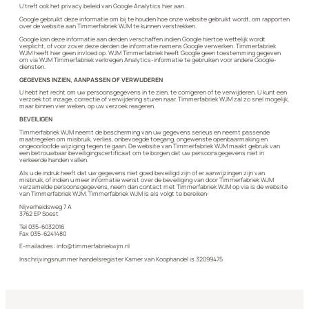
U treft ook het privacy beleid van Google Analytics hier aan.
Google gebruikt deze informatie om bij te houden hoe onze website gebruikt wordt, om rapporten
over de website aan Timmerfabriek WJM te kunnen verstrekken.
Google kan deze informatie aan derden verschaffen indien Google hiertoe wettelijk wordt
verplicht, of voor zover deze derden de informatie namens Google verwerken. Timmerfabriek
WJM heeft hier geen invloed op. WJM Timmerfabriek heeft Google geen toestemming gegeven
om via WJM Timmerfabriek verkregen Analytics-informatie te gebruiken voor andere Google-
diensten.
GEGEVENS INZIEN, AANPASSEN OF VERWIJDEREN
U hebt het recht om uw persoonsgegevens in te zien, te corrigeren of te verwijderen. U kunt een
verzoek tot inzage, correctie of verwijdering sturen naar. Timmerfabriek WJM zal zo snel mogelijk,
maar binnen vier weken, op uw verzoek reageren.
BEVEILIGEN
Timmerfabriek WJM neemt de bescherming van uw gegevens serieus en neemt passende
maatregelen om misbruik, verlies, onbevoegde toegang, ongewenste openbaarmaking en
ongeoorloofde wijziging tegen te gaan. De website van Timmerfabriek WJM maakt gebruik van
een betrouwbaar beveiligingscertificaat om te borgen dat uw persoonsgegevens niet in
verkeerde handen vallen.
Als u de indruk heeft dat uw gegevens niet goed beveiligd zijn of er aanwijzingen zijn van
misbruik, of indien u meer informatie wenst over de beveiliging van door Timmerfabriek WJM
verzamelde persoonsgegevens, neem dan contact met Timmerfabriek WJM op via is de website
van Timmerfabriek WJM. Timmerfabriek WJM is als volgt te bereiken:
Nijverheidsweg 7 A
3762 EP Soest
Tel 035-6032016
Fax 035-6241480
E-mailadres: info@timmerfabriekwjm.nl
Inschrijvingsnummer handelsregister Kamer van Koophandel is 32099475