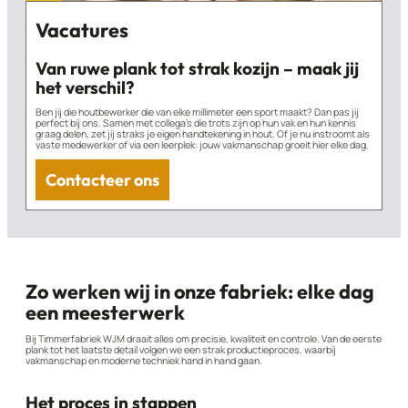
Vacatures
Van ruwe plank tot strak kozijn – maak jij
het verschil?
Ben jij die houtbewerker die van elke millimeter een sport maakt? Dan pas jij
perfect bij ons. Samen met collega’s die trots zijn op hun vak en hun kennis
graag delen, zet jij straks je eigen handtekening in hout. Of je nu instroomt als
vaste medewerker of via een leerplek: jouw vakmanschap groeit hier elke dag.
Contacteer ons
Zo werken wij in onze fabriek: elke dag
een meesterwerk
Bij Timmerfabriek WJM draait alles om precisie, kwaliteit en controle. Van de eerste
plank tot het laatste detail volgen we een strak productieproces, waarbij
vakmanschap en moderne techniek hand in hand gaan.
Het proces in stappen