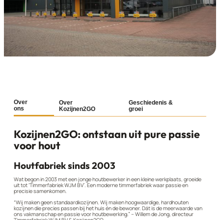
Over
Over
Geschiedenis &
ons
Kozijnen2GO
groei
Kozijnen2GO: ontstaan uit pure passie
voor hout
Houtfabriek sinds 2003
Wat begon in 2003 met een jonge houtbewerker in een kleine werkplaats, groeide
uit tot ‘Timmerfabriek WJM BV’. Een moderne timmerfabriek waar passie en
precisie samenkomen.
“Wij maken geen standaardkozijnen. Wij maken hoogwaardige, hardhouten
kozijnen die precies passen bij het huis én de bewoner. Dát is de meerwaarde van
ons vakmanschap en passie voor houtbewerking.” – Willem de Jong, directeur
Timmerfabriek WJM BV & Kozijnen2GO