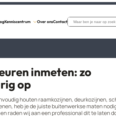
Search
log
Kenniscentrum
Over ons
Contact
euren inmeten: zo
rig op
Productinformatie
rs
formatie
Inmeten
envoudig houten raamkozijnen, deurkozijnen, s
latieroosters
Glas Ventilatieroosters
kenen, heb je de juiste buitenwerkse maten nodig
Contact
n raden wij aan een professional dit te laten d