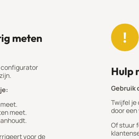
!
ig meten
 configurator
Hulp 
ijn.
Gebruik o
je:
Twijfel j
e meet.
door een
ten meet.
aanhoudt.
Of stuur 
klantens
rigeert voor de