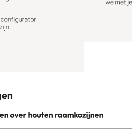
we met j
 configurator
ijn.
gen
en over houten raamkozijnen