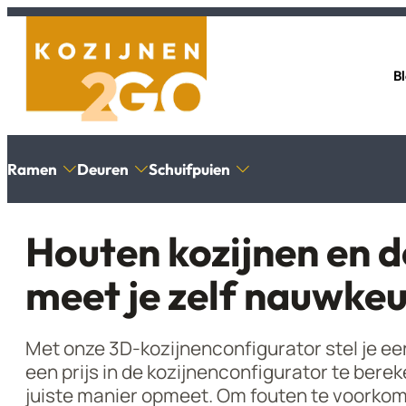
B
Ramen
Deuren
Schuifpuien
Houten kozijnen en d
meet je zelf nauwkeu
Draaikiepraam
Openslaande deuren
2-delige schuifpui
Productinformatie
Inmeten
Draairaam
Buitendeuren met kozijn
4-delige schuifpui
Glas Ventilatierooste
Productin
Met onze 3D-kozijnenconfigurator stel je e
Uitzetraam
Achterdeuren
Veelgestelde vragen
Glas Venti
een prijs in de kozijnenconfigurator te bere
Valraam
Tuindeuren
Contact
Contact
juiste manier opmeet. Om fouten te voorkome
Vast raam
Schuurdeuren