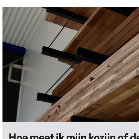
Garagedeuren
Buitendeurkozijnen
Hoe meet ik mijn kozijn of d