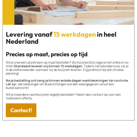
Levering vanaf
15 werkdagen
in heel
Nederland
Precies op maat, precies op tijd
Wil je snel een uitzetraam op maat bestellen? Bij Kozijnen2Go regel je het online in no-
time!
Standaard leveren wij binnen 15 werkdagen.
Tijdens het bestelproces zie je
in de online kalender wanneer wij de kozijnen leveren. Erg praktisch bij een strakke
planning!
Na je bestelling ontvang je binnen enkele dagen werktekeningen ter controle.
Let op:
alle tekeningen en draairichtingen worden weergegeven vanuit een
buitenaanzicht!
Wil je meerdere raamkozijnen tegelijk bestellen? Neem dan contact op voor een
maatwerk-offerte.
Contact!