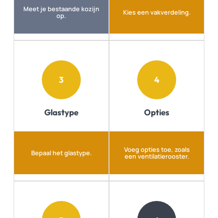
Meet je bestaande kozijn
Kies een vakverdeling.
op.
3
4
Glastype
Opties
Voeg opties toe, zoals
Bepaal het glastype.
een ventilatierooster.