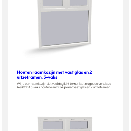
Houten raamkozijn met vast glas en 2
uitzetramen, 3-vaks
Wil je een raamkozijn dat veel daglicht binnenlaat én goede ventilatie
biedt? Dit 3-vaks houten raamkozijn met vast glas en 2 uitzetramen
wordt gemaakt van A-kwaliteit hardhout en is geschikt voor woningen,
appartementen en bijgebouwen. Stel dit raam eenvoudig zelf samen
in onze 3D-configurator.