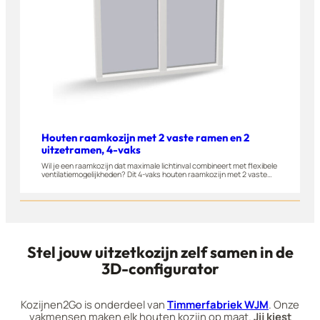
Houten raamkozijn met 2 vaste ramen en 2
uitzetramen, 4-vaks
Wil je een raamkozijn dat maximale lichtinval combineert met flexibele
ventilatiemogelijkheden? Dit 4-vaks houten raamkozijn met 2 vaste
ramen en 2 uitzetramen wordt gemaakt van A-kwaliteit hardhout. Het
kozijn is geschikt voor woningen, appartementen en bijgebouwen.
Stel dit raam eenvoudig zelf samen in onze 3D-configurator.
Stel jouw uitzetkozijn zelf samen in de
3D-configurator
Kozijnen2Go is onderdeel van
Timmerfabriek WJM
. Onze
vakmensen maken elk houten kozijn op maat.
Jij kiest