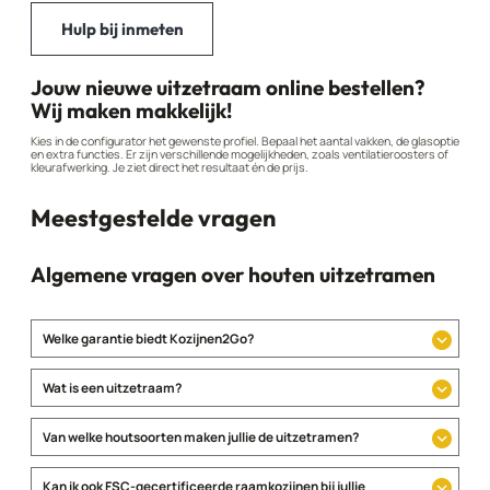
Hulp bij inmeten
Jouw nieuwe uitzetraam online bestellen?
Wij maken makkelijk!
Kies in de configurator het gewenste profiel. Bepaal het aantal vakken, de glasoptie
en extra functies. Er zijn verschillende mogelijkheden, zoals ventilatieroosters of
kleurafwerking. Je ziet direct het resultaat én de prijs.
Meestgestelde vragen
Algemene vragen over houten uitzetramen
Welke garantie biedt Kozijnen2Go?
Wat is een uitzetraam?
Van welke houtsoorten maken jullie de uitzetramen?
Kan ik ook FSC-gecertificeerde raamkozijnen bij jullie