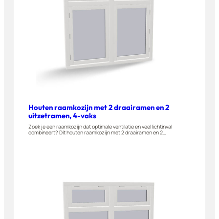
Houten raamkozijn met 2 draairamen en 2
uitzetramen, 4-vaks
Zoek je een raamkozijn dat optimale ventilatie en veel lichtinval
combineert? Dit houten raamkozijn met 2 draairamen en 2
uitzetramen wordt gemaakt van A-kwaliteit hardhout. Het raamkozijn
is geschikt voor woningen, appartementen en bijgebouwen. Je stelt
dit kozijn eenvoudig zelf samen in onze 3D-configurator.