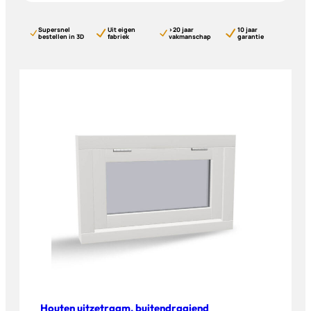
Supersnel
Uit eigen
>20 jaar
10 jaar
bestellen in 3D
fabriek
vakmanschap
garantie
Houten uitzetraam, buitendraaiend