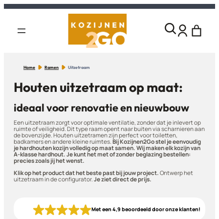
Home
Ramen
Uitzetraam
Houten uitzetraam op maat:
ideaal voor renovatie en nieuwbouw
Een uitzetraam zorgt voor optimale ventilatie, zonder dat je inlevert op
ruimte of veiligheid. Dit type raam opent naar buiten via scharnieren aan
de bovenzijde. Houten uitzetramen zijn perfect voor toiletten,
badkamers en andere kleine ruimtes.
Bij Kozijnen2Go stel je eenvoudig
je hardhouten kozijn volledig op maat samen. Wij maken elk kozijn van
A-klasse hardhout. Je kunt het met of zonder beglazing bestellen:
precies zoals jij het wenst.
Klik op het product dat het beste past bij jouw project.
Ontwerp het
uitzetraam in de configurator.
Je ziet direct de prijs.
Met een 4,9 beoordeeld door onze klanten!