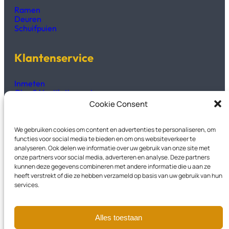
Ramen
Deuren
Schuifpuien
Klantenservice
Inmeten
Glas & Ventilatieroosters
Productinformatie
Cookie Consent
Technisch fiches & handleidingen
We gebruiken cookies om content en advertenties te personaliseren, om
Kozijnen2GO
functies voor social media te bieden en om ons websiteverkeer te
analyseren. Ook delen we informatie over uw gebruik van onze site met
onze partners voor social media, adverteren en analyse. Deze partners
Over Ons
kunnen deze gegevens combineren met andere informatie die u aan ze
Veelgestelde vragen
heeft verstrekt of die ze hebben verzameld op basis van uw gebruik van hun
Privacyverklaring
services.
Garantievoorwaarden
Contact
Alles toestaan