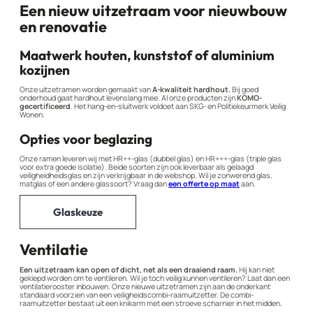
Een nieuw uitzetraam voor nieuwbouw
en renovatie
Maatwerk houten, kunststof of aluminium
kozijnen
Onze uitzetramen worden gemaakt van
A-kwaliteit hardhout.
Bij goed
onderhoud gaat hardhout levenslang mee. Al onze producten zijn
KOMO-
gecertificeerd
. Het hang-en-sluitwerk voldoet aan SKG- en Politiekeurmerk Veilig
Wonen.
Opties voor beglazing
Onze ramen leveren wij met HR++-glas (dubbel glas) en HR+++-glas (triple glas
voor extra goede isolatie). Beide soorten zijn ook leverbaar als gelaagd
veiligheidheidsglas en zijn verkrijgbaar in de webshop. Wil je zonwerend glas,
matglas of een andere glassoort? Vraag dan
een offerte op maat
aan.
Glaskeuze
Ventilatie
Een uitzetraam kan open of dicht, net als een draaiend raam.
Hij kan niet
gekiepd worden om te ventileren. Wil je toch veilig kunnen ventileren? Laat dan een
ventilatierooster inbouwen. Onze nieuwe uitzetramen zijn aan de onderkant
standaard voorzien van een veiligheidscombi-raamuitzetter. De combi-
raamuitzetter bestaat uit een knikarm met een stroeve scharnier in het midden.