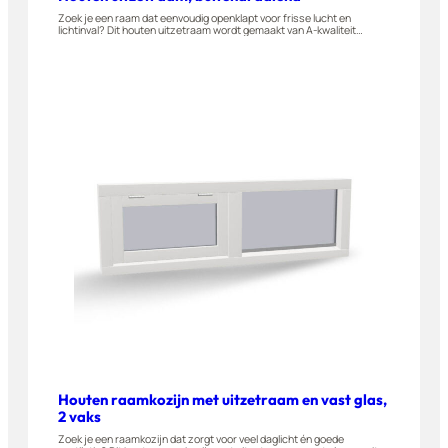
Zoek je een raam dat eenvoudig openklapt voor frisse lucht en
lichtinval? Dit houten uitzetraam wordt gemaakt van A-kwaliteit
hardhout en is geschikt voor woningen, appartementen en
bijgebouwen. Stel jouw uitzetraam volledig zelf samen in onze 3D-
configurator.
Houten raamkozijn met uitzetraam en vast glas,
2 vaks
Zoek je een raamkozijn dat zorgt voor veel daglicht én goede