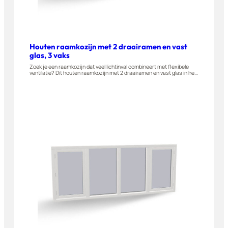
Houten raamkozijn met 2 draairamen en vast
glas, 3 vaks
Zoek je een raamkozijn dat veel lichtinval combineert met flexibele
ventilatie? Dit houten raamkozijn met 2 draairamen en vast glas in het
midden is gemaakt van A-kwaliteit hardhout en naar buiten draaiend
leverbaar. Geschikt voor woningen, appartementen en bijgebouwen.
Stel dit raam eenvoudig zelf samen in onze 3D-configurator.