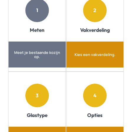
1
2
Meten
Vakverdeling
Meet je bestaande kozijn
Kies een vakverdeling.
op.
3
4
Glastype
Opties