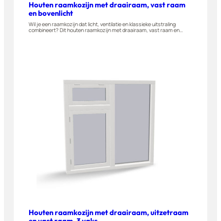
Houten raamkozijn met draairaam, vast raam
en bovenlicht
Wil je een raamkozijn dat licht, ventilatie en klassieke uitstraling
combineert? Dit houten raamkozijn met draairaam, vast raam en
bovenlicht is gemaakt van A-kwaliteit hardhout en naar buiten
draaiend leverbaar. Geschikt voor woningen, appartementen en
bijgebouwen. Stel dit raam eenvoudig zelf samen in onze 3D-
configurator.
Houten raamkozijn met draairaam, uitzetraam
en vast raam, 3 vaks