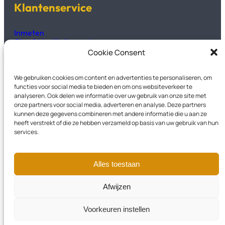
Klantenservice
Inmeten
Glas & Ventilatieroosters
Productinformatie
Cookie Consent
Technisch fiches & handleidingen
We gebruiken cookies om content en advertenties te personaliseren, om
Kozijnen2GO
functies voor social media te bieden en om ons websiteverkeer te
analyseren. Ook delen we informatie over uw gebruik van onze site met
onze partners voor social media, adverteren en analyse. Deze partners
Over Ons
kunnen deze gegevens combineren met andere informatie die u aan ze
Veelgestelde vragen
heeft verstrekt of die ze hebben verzameld op basis van uw gebruik van hun
Privacyverklaring
services.
Garantievoorwaarden
Contact
Alles toestaan
Instagram
LinkedIn
Facebook
Afwijzen
Voorkeuren instellen
© 2026 – Kozijnen2GO