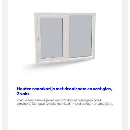
Houten raamkozijn met draairaam en vast glas,
2 vaks
Zoek je een raamkozijn dat veel licht doorlaat en tegelijk goed
ventileert? Dit houten 2-vaks raamkozijn met draairaam en vast glas is
gemaakt van A-kwaliteit hardhout en naar buiten draaiend leverbaar.
Geschikt voor woningen, appartementen en bijgebouwen. Stel dit
raam eenvoudig zelf samen in onze 3D-configurator.