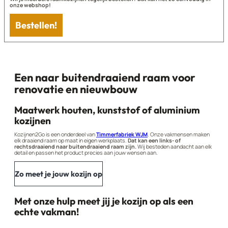
onze webshop!
Bestellen!
Een naar buitendraaiend raam voor
renovatie en nieuwbouw
Maatwerk houten, kunststof of aluminium
kozijnen
Kozijnen2Go is een onderdeel van
Timmerfabriek WJM
. Onze vakmensen maken
elk draaiend raam op maat in eigen werkplaats.
Dat kan een links- of
rechtsdraaiend naar buitendraaiend raam zijn.
Wij besteden aandacht aan elk
detail en passen het product precies aan jouw wensen aan.
Zo meet je jouw kozijn op
Met onze hulp meet jij je kozijn op als een
echte vakman!