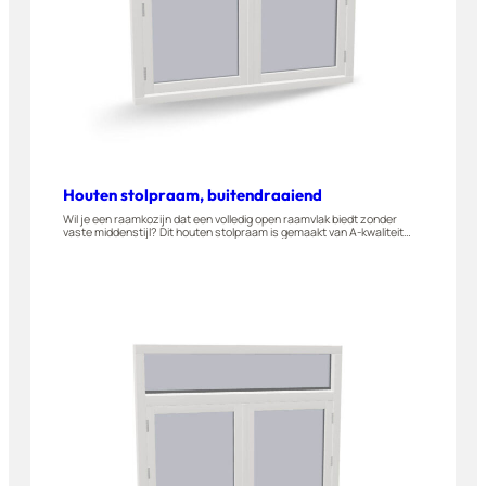
Houten stolpraam, buitendraaiend
Wil je een raamkozijn dat een volledig open raamvlak biedt zonder
vaste middenstijl? Dit houten stolpraam is gemaakt van A-kwaliteit
hardhout en is naar buiten draaiend leverbaar. Geschikt voor
woningen, appartementen en bijgebouwen. Je stelt dit stolpraam
eenvoudig zelf samen in onze 3D-configurator.