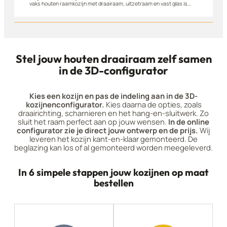
vaks houten raamkozijn met draairaam, uitzetraam en vast glas is
gemaakt van A-kwaliteit hardhout en naar buiten draaiend leverbaar.
Geschikt voor woningen, appartementen en bijgebouwen. Stel dit
raam eenvoudig zelf samen in onze 3D-configurator.
Stel jouw houten draairaam zelf samen
in de 3D-configurator
Kies een kozijn en pas de indeling aan in de 3D-
kozijnenconfigurator.
Kies daarna de opties, zoals
draairichting, scharnieren en het hang-en-sluitwerk. Zo
sluit het raam perfect aan op jouw wensen.
In de online
configurator zie je direct jouw ontwerp en de prijs.
Wij
leveren het kozijn kant-en-klaar gemonteerd. De
beglazing kan los of al gemonteerd worden meegeleverd.
In 6 simpele stappen jouw kozijnen op maat
bestellen