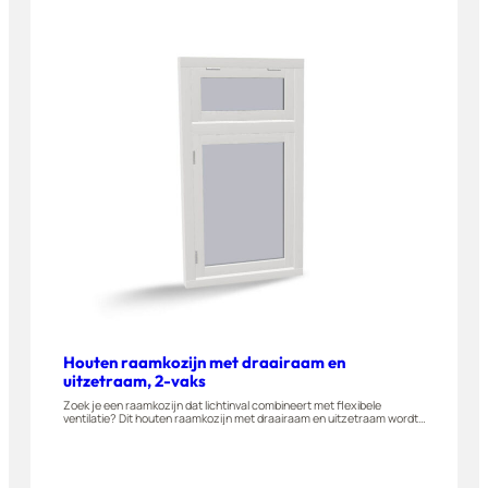
configurator.
Houten raamkozijn met draairaam en
uitzetraam, 2-vaks
Zoek je een raamkozijn dat lichtinval combineert met flexibele
ventilatie? Dit houten raamkozijn met draairaam en uitzetraam wordt
gemaakt van A-kwaliteit hardhout en naar buiten draaiend geleverd.
Geschikt voor woningen, appartementen en bijgebouwen. Stel dit
raam eenvoudig zelf samen in onze 3D-configurator.