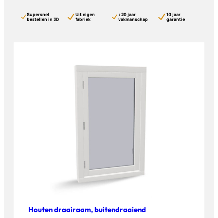
Supersnel
Uit eigen
>20 jaar
10 jaar
bestellen in 3D
fabriek
vakmanschap
garantie
Houten draairaam, buitendraaiend