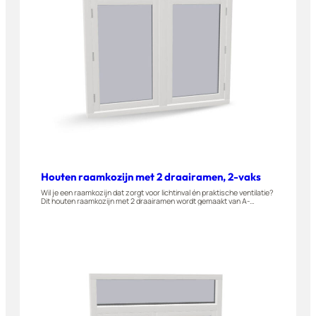
Houten raamkozijn met 2 draairamen, 2-vaks
Wil je een raamkozijn dat zorgt voor lichtinval én praktische ventilatie?
Dit houten raamkozijn met 2 draairamen wordt gemaakt van A-
kwaliteit hardhout. Hij wordt naar buiten draaiend geleverd. Geschikt
voor woningen, appartementen en bijgebouwen. Stel dit raam
eenvoudig zelf samen in onze 3D-configurator.