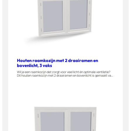
Houten raamkozijn met 2 draairamen en
bovenlicht, 3 vaks
Wil je een raamkozijn dat zorgt voor veel licht én optimale ventilatie?
Dit houten raamkozijn met 2 draairamen en bovenlicht is gemaakt van
A-kwaliteit hardhout en naar buiten draaiend leverbaar. Geschikt voor
woningen, appartementen en bijgebouwen. Stel dit raam eenvoudig
zelf samen in onze 3D-configurator.