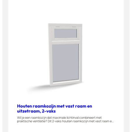
wordt vervaardigd uit A-kwaliteit hardhout. Geschikt voor woningen,
appartementen en bijgebouwen. Stel dit raamkozijn eenvoudig zelf
samen in onze 3D-configurator.
Houten raamkozijn met vast raam en
uitzetraam, 2-vaks
Wil je een raamkozijn dat maximale lichtinval combineert met
praktische ventilatie? Dit 2-vaks houten raamkozijn met vast raam en
uitzetraam is gemaakt van A-kwaliteit hardhout en wordt naar buiten
draaiend geleverd. Geschikt voor woningen, appartementen en
bijgebouwen. Stel dit raam eenvoudig zelf samen in onze 3D-