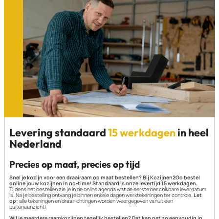
Levering standaard
15 werkdagen
in heel
Nederland
Precies op maat, precies op tijd
Snel je kozijn voor een draairaam op maat bestellen? Bij Kozijnen2Go bestel
online jouw kozijnen in no-time! Standaard is onze levertijd 15 werkdagen.
Tijdens het bestellen zie je in de online agenda wat de eerste beschikbare leverdatum
is. Na je bestelling ontvang je binnen enkele dagen werktekeningen ter controle.
Let
op:
alle tekeningen en draairichtingen worden weergegeven vanuit een
buitenaanzicht!
Wil je meerdere raamkozijnen tegelijk bestellen? Dat kan net zo eenvoudig in