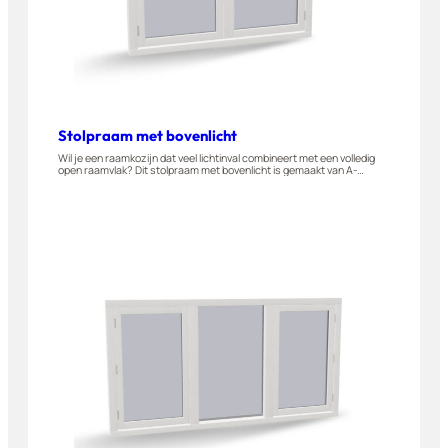
Stolpraam met bovenlicht
Wil je een raamkozijn dat veel lichtinval combineert met een volledig
open raamvlak? Dit stolpraam met bovenlicht is gemaakt van A-
kwaliteit hardhout en naar buiten draaiend leverbaar. Geschikt voor
woningen, appartementen en bijgebouwen. Stel dit raam eenvoudig
zelf samen in onze 3D-configurator.