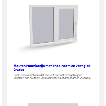
Houten raamkozijn met draairaam en vast glas,
2 vaks
Zoek je een raamkozijn dat veel licht doorlaat en tegelijk goed
ventileert? Dit houten 2-vaks raamkozijn met draairaam en vast glas is
gemaakt van A-kwaliteit hardhout en naar buiten draaiend leverbaar.
Geschikt voor woningen, appartementen en bijgebouwen. Stel dit
raam eenvoudig zelf samen in onze 3D-configurator.