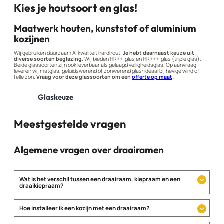
Kies je houtsoort en glas!
Maatwerk houten, kunststof of aluminium
kozijnen
Wij gebruiken duurzaam A-kwaliteit hardhout.
Je hebt daarnaast keuze uit
diverse soorten beglazing.
Wij bieden HR++-glas en HR+++-glas (triple glas).
Beide glassoorten zijn ook leverbaar als gelaagd veiligheidsglas. Op aanvraag
leveren wij matglas, geluidswerend of zonwerend glas: ideaal bij hevige wind of
felle zon.
Vraag voor deze glassoorten om een
offerte op maat
.
Glaskeuze
Meestgestelde vragen
Algemene vragen over draairamen
Wat is het verschil tussen een draairaam, kiepraam en een
draaikiepraam?
Hoe installeer ik een kozijn met een draairaam?