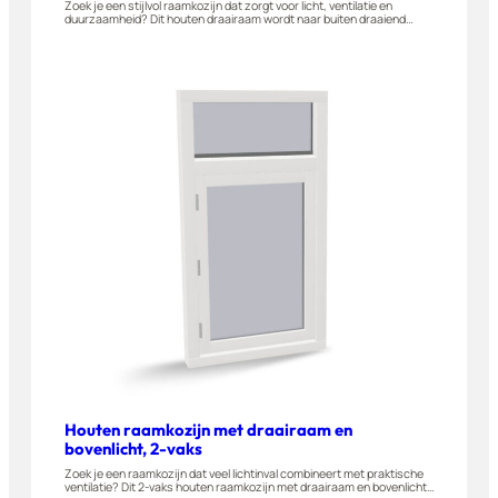
Zoek je een stijlvol raamkozijn dat zorgt voor licht, ventilatie en
duurzaamheid? Dit houten draairaam wordt naar buiten draaiend
geleverd. Het raamkozijn wordt gemaakt van A-kwaliteit hardhout.
Perfect geschikt voor elke woning, appartement of bijgebouw. Je stelt
dit draairaam eenvoudig zelf samen in onze 3D-configurator.
Houten raamkozijn met draairaam en
bovenlicht, 2-vaks
Zoek je een raamkozijn dat veel lichtinval combineert met praktische
ventilatie? Dit 2-vaks houten raamkozijn met draairaam en bovenlicht