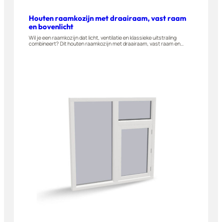
Houten raamkozijn met draairaam, vast raam
en bovenlicht
Wil je een raamkozijn dat licht, ventilatie en klassieke uitstraling
combineert? Dit houten raamkozijn met draairaam, vast raam en
bovenlicht is gemaakt van A-kwaliteit hardhout en naar buiten
draaiend leverbaar. Geschikt voor woningen, appartementen en
bijgebouwen. Stel dit raam eenvoudig zelf samen in onze 3D-
configurator.