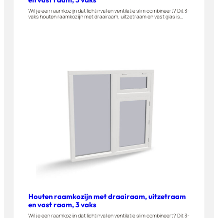
Wil je een raamkozijn dat lichtinval en ventilatie slim combineert? Dit 3-
vaks houten raamkozijn met draairaam, uitzetraam en vast glas is
gemaakt van A-kwaliteit hardhout en naar buiten draaiend leverbaar.
Geschikt voor woningen, appartementen en bijgebouwen. Stel dit
raam eenvoudig zelf samen in onze 3D-configurator.
Houten raamkozijn met draairaam, uitzetraam
en vast raam, 3 vaks
Wil je een raamkozijn dat lichtinval en ventilatie slim combineert? Dit 3-