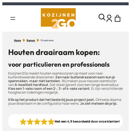
Home
Ramen
Draairaam
Houten draairaam kopen:
voor particulieren en professionals
Kozijnen2Go maakt houten raamkozijnen op maat voor naar
buitendraaiende draairamen.
Een naar buitendraaiend raam kun je
openmaken, maar niet kantelen.
Wij maken jouw nieuwe raamkozijn
van
A-kwaliteit hardhout
. Dat staat garant voor een lange levensduur.
Kies een 1-vaks raam of een 2-, 3- of 4-vaks variant.
Er zijn verschillende
hoogtes en indelingen mogelijk.
Klik op het product dat het beste bij jouw project past.
Ontwerp daarna
jouw draairaam in de configurator naar wens.
Je ziet meteen de prijs.
Met een 4,9 beoordeeld door onze klanten!