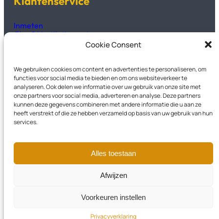
Klantenservice
Inmeten
Glas & Ventilatieroosters
Productinformatie
Cookie Consent
Technisch fiches & handleidingen
We gebruiken cookies om content en advertenties te personaliseren, om
Kozijnen2GO
functies voor social media te bieden en om ons websiteverkeer te
analyseren. Ook delen we informatie over uw gebruik van onze site met
onze partners voor social media, adverteren en analyse. Deze partners
Over Ons
kunnen deze gegevens combineren met andere informatie die u aan ze
Veelgestelde vragen
heeft verstrekt of die ze hebben verzameld op basis van uw gebruik van hun
Privacyverklaring
services.
Garantievoorwaarden
Contact
Alles toestaan
Instagram
LinkedIn
Facebook
Afwijzen
Voorkeuren instellen
© 2026 – Kozijnen2GO
Privacyverklaring