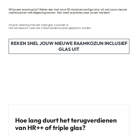
Wil je een exacte prijs? Reken dan met onze 3D-kozijnenconfigurator uit wat jouw nieuwe
raamkozijnen mét beglazing kosten. Dan weet je precies waar je aan toe bent.
Houd er rekening mee dat triple glas zwaarder is.
Het kan daarom vaak niet in bestaande kozijnen geplaatst worden.
REKEN SNEL JOUW NIEUWE RAAMKOZIJN INCLUSIEF
GLAS UIT
Hoe lang duurt het terugverdienen
van HR++ of triple glas?