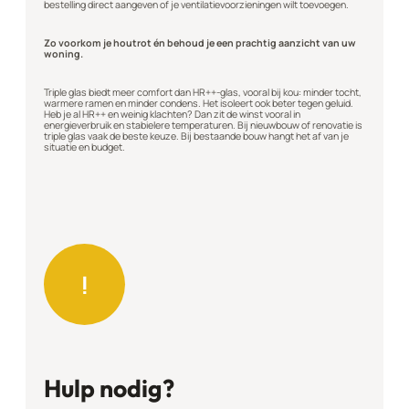
bestelling direct aangeven of je ventilatievoorzieningen wilt toevoegen.
Zo voorkom je houtrot én behoud je een prachtig aanzicht van uw
woning.
Triple glas biedt meer comfort dan HR++-glas, vooral bij kou: minder tocht,
warmere ramen en minder condens. Het isoleert ook beter tegen geluid.
Heb je al HR++ en weinig klachten? Dan zit de winst vooral in
energieverbruik en stabielere temperaturen. Bij nieuwbouw of renovatie is
triple glas vaak de beste keuze. Bij bestaande bouw hangt het af van je
situatie en budget.
!
Hulp nodig?