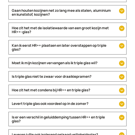
Gaan houten kozijnen net zo lang mee als stalen, aluminium
en kunststof, kozijnen?
Hoe zit het met de isolatiewaarde van een groot kozijn met
Houten kozijnen
: 50-80 jaar (met regelmatig schilder- en herstelwerk).
HR++-glas?
Kunststof kozijnen
: 30-50 jaar (onderhoudsvrij, een eventuele beschadiging is
minder goed te repareren).
Aluminium kozijnen
: 40-60 jaar (zeer duurzaam, weinig onderhoud nodig).
Stalen kozijnen
: 50-75 jaar (robuust en slijtvast, maar gevoelig voor roest).
Kan ik eerst HR++ plaatsen en later overstappen op triple
glas?
Moet ik mijn kozijnen vervangen als ik triple glas wil?
Is triple glas niet te zwaar voor draaikiepramen?
Hoe zit het met condens bij HR++ en triple glas?
Levert triple glas ook voordeel op in de zomer?
Is er een verschil in geluiddemping tussen HR++ en triple
glas?
Leveren jullie ook isolerend gelaagd veiligheidsglas?