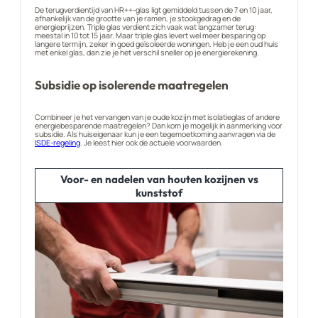
De terugverdientijd van HR++-glas ligt gemiddeld tussen de 7 en 10 jaar,
afhankelijk van de grootte van je ramen, je stookgedrag en de
energieprijzen. Triple glas verdient zich vaak wat langzamer terug:
meestal in 10 tot 15 jaar. Maar triple glas levert wel meer besparing op
langere termijn, zeker in goed geïsoleerde woningen. Heb je een oud huis
met enkel glas, dan zie je het verschil sneller op je energierekening.
Subsidie op isolerende maatregelen
Combineer je het vervangen van je oude kozijn met isolatieglas of andere
energiebesparende maatregelen? Dan kom je mogelijk in aanmerking voor
subsidie. Als huiseigenaar kun je een tegemoetkoming aanvragen via de
ISDE-regeling
. Je leest hier ook de actuele voorwaarden.
Voor- en nadelen van houten kozijnen vs
kunststof