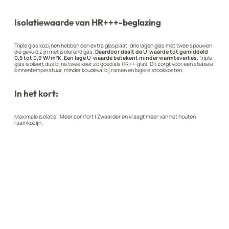
Isolatiewaarde van HR+++-beglazing
Triple glas kozijnen hebben een extra glasplaat: drie lagen glas met twee spouwen
die gevuld zijn met isolerend gas.
Daardoor daalt de U-waarde tot gemiddeld
0,5 tot 0,9 W/m²K. Een lage U-waarde betekent minder warmteverlies.
Triple
glas isoleert dus bijna twee keer zo goed als HR++-glas. Dit zorgt voor een stabiele
binnentemperatuur, minder koudeval bij ramen en lagere stookkosten.
In het kort:
Maximale isolatie | Meer comfort | Zwaarder en vraagt meer van het houten
raamkozijn.