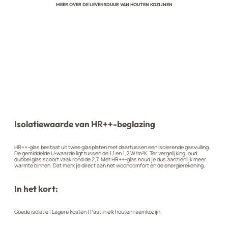
MEER OVER DE LEVENSDUUR VAN HOUTEN KOZIJNEN
Isolatiewaarde van HR++-beglazing
HR++-glas bestaat uit twee glasplaten met daartussen een isolerende gasvulling.
De gemiddelde U-waarde ligt tussen de 1,1 en 1,2 W/m²K. Ter vergelijking: oud
dubbel glas scoort vaak rond de 2,7. Met HR++-glas houd je dus aanzienlijk meer
warmte binnen. Dat merk je direct aan het wooncomfort én de energierekening.
In het kort:
Goede isolatie | Lagere kosten | Past in elk houten raamkozijn.