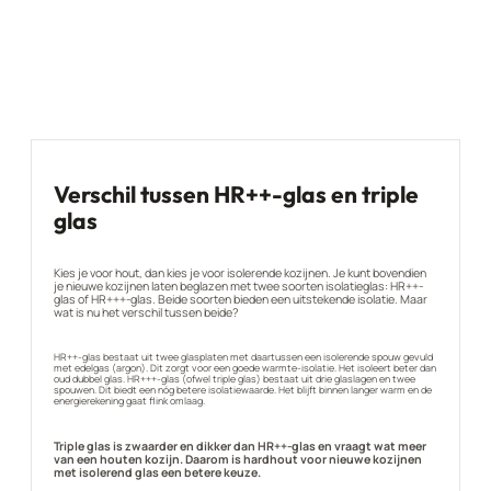
Verschil tussen HR++-glas en triple
glas
Kies je voor hout, dan kies je voor isolerende kozijnen. Je kunt bovendien
je nieuwe kozijnen laten beglazen met twee soorten isolatieglas: HR++-
glas of HR+++-glas. Beide soorten bieden een uitstekende isolatie. Maar
wat is nu het verschil tussen beide?
HR++-glas bestaat uit twee glasplaten met daartussen een isolerende spouw gevuld
met edelgas (argon). Dit zorgt voor een goede warmte-isolatie. Het isoleert beter dan
oud dubbel glas. HR+++-glas (ofwel triple glas) bestaat uit drie glaslagen en twee
spouwen. Dit biedt een nóg betere isolatiewaarde. Het blijft binnen langer warm en de
energierekening gaat flink omlaag.
Triple glas is zwaarder en dikker dan HR++-glas en vraagt wat meer
van een houten kozijn. Daarom is hardhout voor nieuwe kozijnen
met isolerend glas een betere keuze.