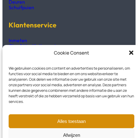
Deuren
Schuifpuien
Klantenservice
Inmeten
Glas & Ventilatieroosters
Productinformatie
Cookie Consent
Technisch fiches & handleidingen
We gebruiken cookies om content en advertenties te personaliseren, om
Kozijnen2GO
functies voor social media te bieden en om ons websiteverkeer te
analyseren. Ook delen we informatie over uw gebruik van onze site met
onze partners voor social media, adverteren en analyse. Deze partners
Over Ons
kunnen deze gegevens combineren met andere informatie die u aan ze
Veelgestelde vragen
heeft verstrekt of die ze hebben verzameld op basis van uw gebruik van hun
Privacyverklaring
services.
Garantievoorwaarden
Contact
Alles toestaan
Instagram
LinkedIn
Facebook
Afwijzen